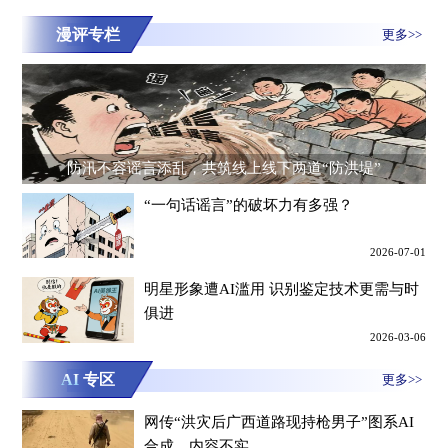
漫评专栏
更多>>
防汛不容谣言添乱，共筑线上线下两道“防洪堤”
“一句话谣言”的破坏力有多强？
2026-07-01
明星形象遭AI滥用 识别鉴定技术更需与时
俱进
2026-03-06
AI
专区
更多>>
网传“洪灾后广西道路现持枪男子”图系AI
合成，内容不实