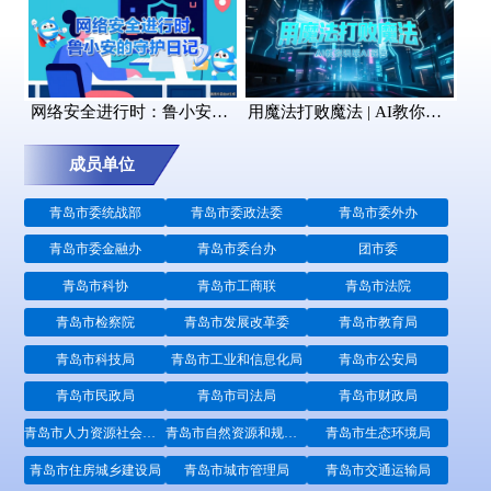
网络安全进行时：鲁小安的守护日记
用魔法打败魔法 | AI教你识破AI谣言
成员单位
青岛市委统战部
青岛市委政法委
青岛市委外办
青岛市委金融办
青岛市委台办
团市委
青岛市科协
青岛市工商联
青岛市法院
青岛市检察院
青岛市发展改革委
青岛市教育局
青岛市科技局
青岛市工业和信息化局
青岛市公安局
青岛市民政局
青岛市司法局
青岛市财政局
青岛市人力资源社会保障局
青岛市自然资源和规划局
青岛市生态环境局
青岛市住房城乡建设局
青岛市城市管理局
青岛市交通运输局